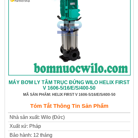
MÁY BƠM LY TÂM TRỤC ĐỨNG WILO HELIX FIRST
V 1606-5/16/E/S/400-50
MÃ SẢN PHẨM: HELIX FIRST V 1606-5/16/E/S/400-50
Tóm Tắt Thông Tin Sản Phẩm
Nhà sản xuất
:
Wilo (Đức)
Xuất xứ
:
Pháp
Bảo hành
:
12 tháng