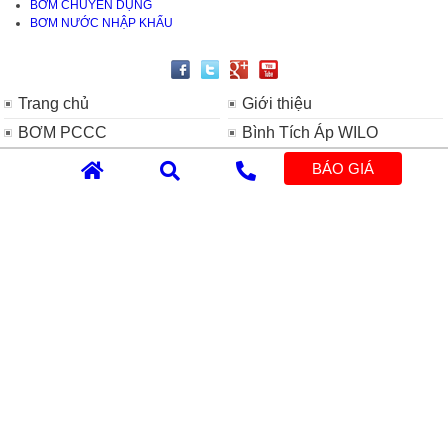
BƠM CHUYÊN DỤNG
BƠM NƯỚC NHẬP KHẨU
Trang chủ
Giới thiệu
BƠM PCCC
Bình Tích Áp WILO
Máy Bơm Nước Tăng Áp
Máy Bơm Tuần Hoàn Nước
BÁO GIÁ
WILO
Nóng WILO
Máy Bơm Nước Đẩy Cao
Máy Bơm Hóa Chất Dạng
WILO
Từ WILO
Máy Bơm Chìm WILO
Máy Bơm Nước Tự Mồi
WILO
Máy Bơm Ly Tâm WILO
Máy Bơm Công Nghiệp
WILO
Tin tức
Catalogue
Chứng Nhận
Liên hệ
Số giấy phép ĐKKD 0309116497 do Sở Kế Hoạch Và Đầu