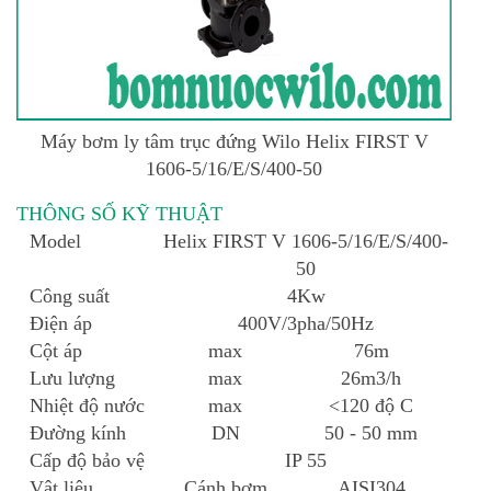
Máy bơm ly tâm trục đứng Wilo
Helix FIRST V
1606-5/16/E/S/400-50
THÔNG SỐ KỸ THUẬT
Model
Helix FIRST V 1606-5/16/E/S/400-
50
Công suất
4Kw
Điện áp
400V/3pha/50Hz
Cột áp
max
76m
Lưu lượng
max
26m3/h
Nhiệt độ nước
max
<120 độ C
Đường kính
DN
50 - 50 mm
Cấp độ bảo vệ
IP 55
Vật liệu
Cánh bơm
AISI304