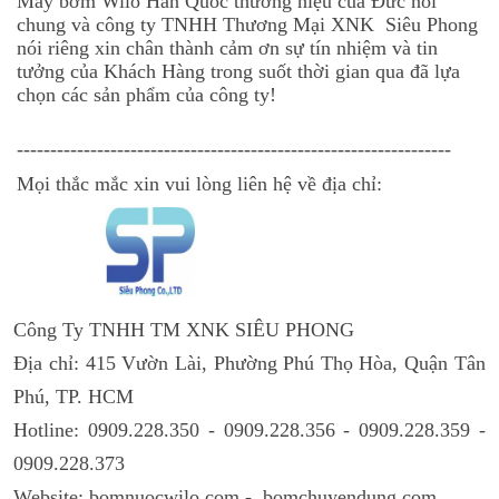
Máy bơm Wilo Hàn Quốc thương hiệu của Đức nói
chung và công ty TNHH Thương Mại XNK Siêu Phong
nói riêng xin chân thành cảm ơn sự tín nhiệm và tin
tưởng của Khách Hàng trong suốt thời gian qua đã lựa
chọn các sản phẩm của công ty!
-----------------------------------------------------------------
Mọi thắc mắc xin vui lòng liên hệ về địa chỉ:
Công Ty TNHH TM XNK SIÊU PHONG
Địa chỉ: 415 V
ườn Lài
, Ph
ường Phú Thọ Hòa
, Qu
ận Tân
Phú
, TP. HCM
Hotline:
0909.228.350 - 0909.228.356 - 0909.228.359 -
0909.228.373
Website:
bomnuocwilo.com - bomchuyendung.com