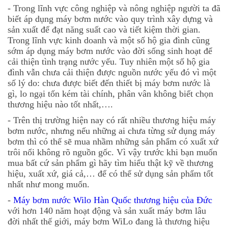
- Trong lĩnh vực công nghiệp và nông nghiệp người ta đã
biết áp dụng
máy bơm nước
vào quy trình xây dựng và
sản xuất để đạt năng suất cao và tiết kiệm thời gian.
Trong lĩnh vực kinh doanh và một số hộ gia đình cũng
sớm áp dụng
máy bơm nước
vào đời sống sinh hoạt để
cải thiện tình trạng nước yếu. Tuy nhiên một số hộ gia
đình vẫn chưa cải thiện được nguồn nước yếu đó vì một
số lý do: chưa được biết đến thiết bị máy bơm nước là
gì, lo ngại tốn kém tài chính, phân vân không biết chọn
thương hiệu nào tốt nhất,….
- Trên thị trường hiện nay có rất nhiều
thương hiệu máy
bơm nước
, nhưng nếu những ai chưa từng sử dụng máy
bơm thì có thể sẽ mua nhầm những sản phẩm có xuất xứ
trôi nổi không rõ nguồn gốc. Vì vậy trước khi bạn muốn
mua bất cứ sản phẩm gì hãy tìm hiểu thật kỹ về thương
hiệu, xuất xứ, giá cả,… để có thể sử dụng sản phẩm tốt
nhất như mong muốn.
-
Máy bơm nước Wilo Hàn Quốc thương hiệu của Đức
với hơn 140 năm hoạt động và sản xuất máy bơm lâu
đời nhất thế giới,
máy bơm WiLo
đang là thương hiệu