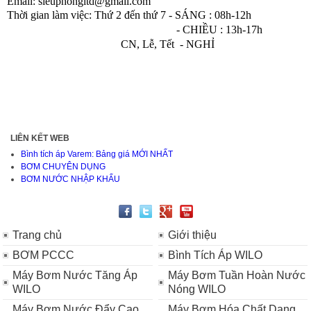
Email
:
sieuphongltd@gmail.com
Thời gian làm việc:
Thứ 2 đến thứ 7 - SÁNG :
08h-12h
- CHIỀU : 13h-17h
CN, Lễ, Tết - NGHỈ
LIÊN KẾT WEB
Bình tích áp Varem: Bảng giá MỚI NHẤT
BƠM CHUYÊN DỤNG
BƠM NƯỚC NHẬP KHẨU
Trang chủ
Giới thiệu
BƠM PCCC
Bình Tích Áp WILO
Máy Bơm Nước Tăng Áp
Máy Bơm Tuần Hoàn Nước
WILO
Nóng WILO
Máy Bơm Nước Đẩy Cao
Máy Bơm Hóa Chất Dạng