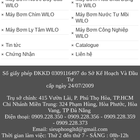
WILO
Từ WILO
Máy Bơm Chìm WILO
Máy Bơm Nước Tự Mồi
WILO
Máy Bơm Ly Tâm WILO
Máy Bơm Công Nghiệp
WILO
Tin tức
Catalogue
Chứng Nhận
Liên hệ
Số giấy phép ĐKKD 0309116497 do Sở Kế Hoạch Và Đầu
Tư
cấp ngày 24/07/2009
Trụ sở chính:
415 Vườn Lài, P. Phú Thọ Hòa, TP.HCM
Chi N
hánh Miền Trung:
324 Phạm Hùng, Hòa Phước, Hòa
Vang, TP Đà Nẵng
Điện thoại:
0909.228.350 - 0909.228.
356 -
0909.228.359
- 0909.228.373
Email
:
sieuphongltd@gmail.com
Thời gian làm việc:
Thứ 2 đến thứ 7 - SÁNG :
08h-12h