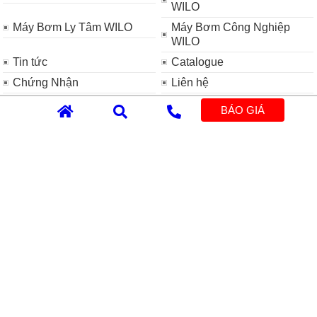
WILO
Máy Bơm Ly Tâm WILO
Máy Bơm Công Nghiệp
WILO
Tin tức
Catalogue
Chứng Nhận
Liên hệ
BÁO GIÁ
Số giấy phép ĐKKD 0309116497 do Sở Kế Hoạch Và Đầu
Tư
cấp ngày 24/07/2009
Trụ sở chính:
415 Vườn Lài, P. Phú Thọ Hòa, TP.HCM
Chi N
hánh Miền Trung:
324 Phạm Hùng, Hòa Phước, Hòa
Vang, TP Đà Nẵng
Điện thoại:
0909.228.350 - 0909.228.
356 -
0909.228.359
- 0909.228.373
Email
:
sieuphongltd@gmail.com
Thời gian làm việc:
Thứ 2 đến thứ 7 - SÁNG :
08h-12h
- CHIỀU : 13h-
17h
CN, Lễ, Tết - NGHỈ