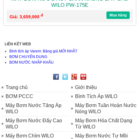
WILO PW-175E
đ
Mua hàng
Giá: 3,659,000
LIÊN KẾT WEB
Bình tích áp Varem: Bảng giá MỚI NHẤT
BƠM CHUYÊN DỤNG
BƠM NƯỚC NHẬP KHẨU
Trang chủ
Giới thiệu
BƠM PCCC
Bình Tích Áp WILO
Máy Bơm Nước Tăng Áp
Máy Bơm Tuần Hoàn Nước
WILO
Nóng WILO
Máy Bơm Nước Đẩy Cao
Máy Bơm Hóa Chất Dạng
WILO
Từ WILO
Máy Bơm Chìm WILO
Máy Bơm Nước Tự Mồi