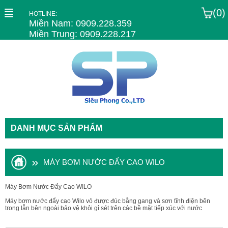
(0)
HOTLINE:
Miền Nam: 0909.228.359
Miền Trung: 0909.228.217
DANH MỤC SẢN PHẨM
»
MÁY BƠM NƯỚC ĐẨY CAO WILO
Máy Bơm Nước Đẩy Cao WILO
Máy bơm nước đẩy cao Wilo vỏ được đúc bằng gang và sơn tĩnh điện bên
trong lẫn bên ngoài bảo vệ khỏi gỉ sét trên các bề mặt tiếp xúc với nước