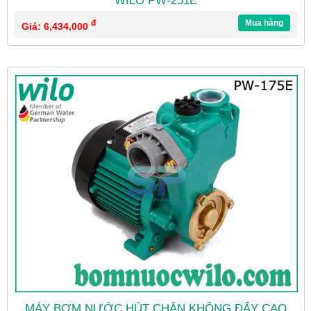
WILO PW-251E
đ
Mua hàng
Giá: 6,434,000
MÁY BƠM NƯỚC HÚT CHÂN KHÔNG ĐẨY CAO