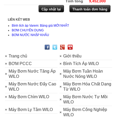
Tính tổng
9,452,000
LIÊN KẾT WEB
Bình tích áp Varem: Bảng giá MỚI NHẤT
BƠM CHUYÊN DỤNG
BƠM NƯỚC NHẬP KHẨU
Trang chủ
Giới thiệu
BƠM PCCC
Bình Tích Áp WILO
Máy Bơm Nước Tăng Áp
Máy Bơm Tuần Hoàn
WILO
Nước Nóng WILO
Máy Bơm Nước Đẩy Cao
Máy Bơm Hóa Chất Dạng
WILO
Từ WILO
Máy Bơm Chìm WILO
Máy Bơm Nước Tự Mồi
WILO
Máy Bơm Ly Tâm WILO
Máy Bơm Công Nghiệp
WILO