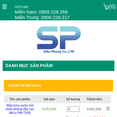
(0)
HOTLINE:
Miền Nam: 0909.228.359
Miền Trung: 0909.228.217
DANH MỤC SẢN PHẨM
THÔNG TIN GIỎ HÀNG
Tên sản phẩm
Giá bán
Số lượng
Thành tiền
Máy bơm nước hút
chân không đẩy cao
9,452,000
9,452,000
WiLo PW-750E