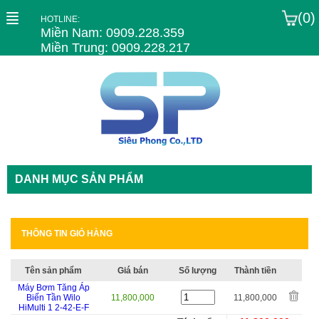
(0)
HOTLINE:
Miền Nam: 0909.228.359
Miền Trung: 0909.228.217
DANH MỤC SẢN PHẨM
THÔNG TIN GIỎ HÀNG
Tên sản phẩm
Giá bán
Số lượng
Thành tiền
Máy Bơm Tăng Áp
Biến Tần Wilo
11,800,000
11,800,000
HiMulti 1 2-42-E-F