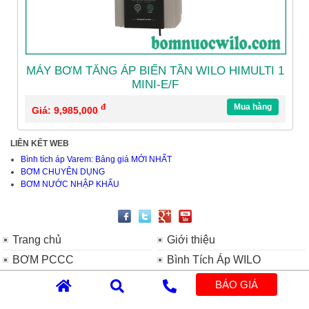
MÁY BƠM TĂNG ÁP BIẾN TẦN WILO HIMULTI 1
MINI-E/F
đ
Mua hàng
Giá: 9,985,000
LIÊN KẾT WEB
Bình tích áp Varem: Bảng giá MỚI NHẤT
BƠM CHUYÊN DỤNG
BƠM NƯỚC NHẬP KHẨU
Trang chủ
Giới thiệu
BƠM PCCC
Bình Tích Áp WILO
Máy Bơm Nước Tăng Áp
Máy Bơm Tuần Hoàn Nước
BÁO GIÁ
WILO
Nóng WILO