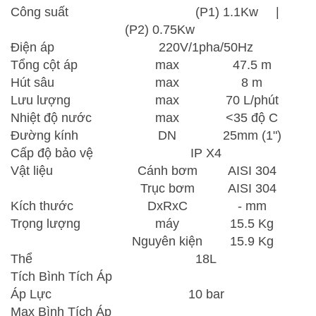
Công suất
(P1) 1.1Kw |
(P2) 0.75Kw
Điện áp
220V/1pha/50Hz
Tổng cột áp
max
47.5 m
Hút sâu
max
8 m
Lưu lượng
max
70 L/phút
Nhiệt độ nước
max
<35 độ C
Đường kính
DN
25mm (1")
Cấp độ bảo vệ
IP X4
Vật liệu
Cánh bơm
AISI 304
Trục bơm
AISI 304
Kích thước
DxRxC
- mm
Trọng lượng
máy
15.5 Kg
Nguyên kiện
15.9 Kg
Thể
18L
Tích Bình Tích Áp
Áp Lực
10 bar
Max Bình Tích Áp