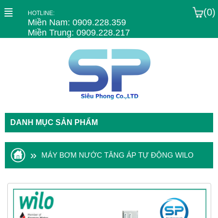
(0)
HOTLINE:
Miền Nam: 0909.228.359
Miền Trung: 0909.228.217
DANH MỤC SẢN PHẨM
»
MÁY BƠM NƯỚC TĂNG ÁP TỰ ĐỘNG WILO