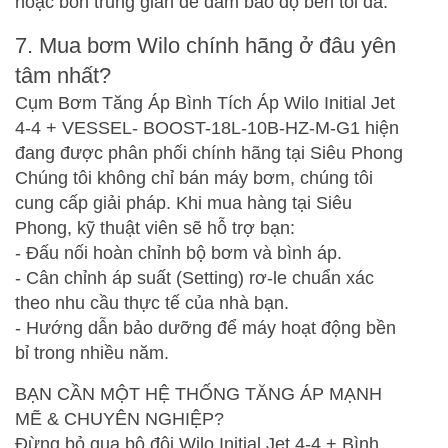
hoặc bồn trung gian để đảm bảo độ bền tối đa.
7. Mua bơm Wilo chính hãng ở đâu yên
tâm nhất?
Cụm Bơm Tăng Áp Bình Tích Áp Wilo Initial Jet
4-4 + VESSEL- BOOST-18L-10B-HZ-M-G1
hiện
đang được phân phối chính hãng tại Siêu Phong
Chúng tôi không chỉ bán máy bơm, chúng tôi
cung cấp giải pháp. Khi mua hàng tại Siêu
Phong, kỹ thuật viên sẽ hỗ trợ bạn:
- Đấu nối hoàn chỉnh bộ bơm và bình áp.
- Cân chỉnh áp suất (Setting) rơ-le chuẩn xác
theo nhu cầu thực tế của nhà bạn.
- Hướng dẫn bảo dưỡng để máy hoạt động bền
bỉ trong nhiều năm.
BẠN CẦN MỘT HỆ THỐNG TĂNG ÁP MẠNH
MẼ & CHUYÊN NGHIỆP?
Đừng bỏ qua bộ đôi
Wilo Initial Jet 4-4 + Bình