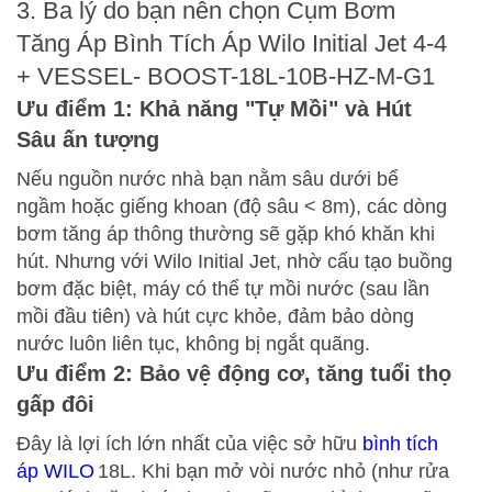
3. Ba lý do bạn nên chọn Cụm Bơm
Tăng Áp Bình Tích Áp Wilo Initial Jet 4-4
+ VESSEL- BOOST-18L-10B-HZ-M-G1
Ưu điểm 1: Khả năng "Tự Mồi" và Hút
Sâu ấn tượng
Nếu nguồn nước nhà bạn nằm sâu dưới bể
ngầm hoặc giếng khoan (độ sâu < 8m), các dòng
bơm tăng áp thông thường sẽ gặp khó khăn khi
hút. Nhưng với
Wilo Initial Jet
, nhờ cấu tạo buồng
bơm đặc biệt, máy có thể tự mồi nước (sau lần
mồi đầu tiên) và hút cực khỏe, đảm bảo dòng
nước luôn liên tục, không bị ngắt quãng.
Ưu điểm 2: Bảo vệ động cơ, tăng tuổi thọ
gấp đôi
Đây là lợi ích lớn nhất của việc sở hữu
bình tích
áp
WILO
18L
. Khi bạn mở vòi nước nhỏ (như rửa