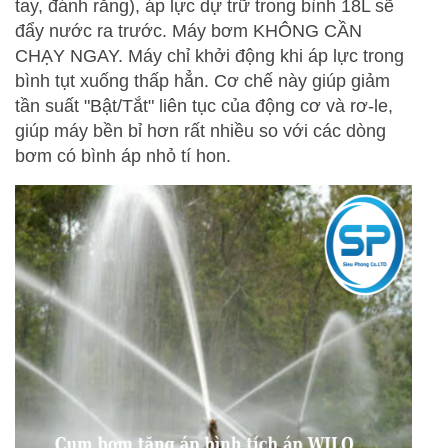
tay, đánh răng), áp lực dự trữ trong bình 18L sẽ
đẩy nước ra trước. Máy bơm KHÔNG CẦN
CHẠY NGAY. Máy chỉ khởi động khi áp lực trong
bình tụt xuống thấp hẳn. Cơ chế này giúp giảm
tần suất "Bật/Tắt" liên tục của động cơ và rơ-le,
giúp máy bền bỉ hơn rất nhiều so với các dòng
bơm có bình áp nhỏ tí hon.