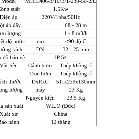
Model
MHIL406-3/10/E/1-230-50-2/E
ông suất
1.5Kw
Điện áp
220V/1pha/50Hz
ột áp đẩy
68 - 28 m
ưu lượng
1 - 8 m3/h
ệt độ nước
max
<90 độ C
ường kính
DN
32 - 25 mm
 độ bảo vệ
IP 54
Vật liệu
Cánh bơm
Thép không rỉ
Trục bơm
Thép không rỉ
ích thước
DxRxC
511x239x130mm
ọng lượng
máy
23 Kg
Nguyên kiện
23.5 Kg
à sản xuất
WILO (Đức)
Xuất xứ
China
Bảo hành
12 tháng