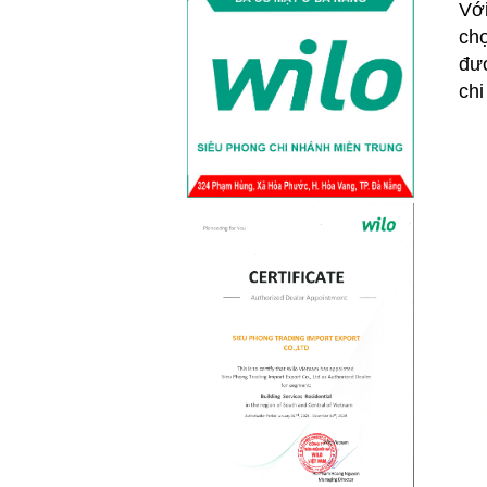
Với
Tại sao phải sử dụng máy bơm tuần
chọ
hoàn nước nóng Wilo? Ở Việt Nam
được chia thành 2...
đượ
chi
Máy bơm nước đẩy
cao Wilo trong...
Tại sao phải sử dụng máy bơm đẩy
cao Wilo? Bạn đang cảm thấy khó
chịu khi nguồn nước của...
Công nghệ máy bơm
tăng áp biến...
“Biến Tần” là gì? Gần đây, rất nhiều
sản phẩm từ điều hòa, tủ lạnh,
quạt...
Những thông tin cần
biết về máy...
Việt Nam lại là nước thường xuyên
bị ngập lụt vào các mùa mưa lũ, vậy
điều gì sẽ...
Cách lựa chọn mua
máy bơm hóa chất...