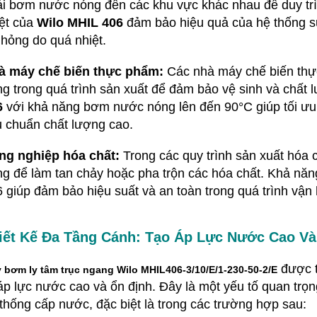
i bơm nước nóng đến các khu vực khác nhau để duy trì 
ệt của
Wilo MHIL 406
đảm bảo hiệu quả của hệ thống sư
hỏng do quá nhiệt.
à máy chế biến thực phẩm:
Các nhà máy chế biến th
g trong quá trình sản xuất để đảm bảo vệ sinh và chất
6
với khả năng bơm nước nóng lên đến 90°C giúp tối ưu h
u chuẩn chất lượng cao.
ng nghiệp hóa chất:
Trong các quy trình sản xuất hóa
ng để làm tan chảy hoặc pha trộn các hóa chất. Khả n
 giúp đảm bảo hiệu suất và an toàn trong quá trình vận
iết Kế Đa Tầng Cánh: Tạo Áp Lực Nước Cao Và
được t
 bơm ly tâm trục ngang Wilo MHIL406-3/10/E/1-230-50-2/E
áp lực nước cao và ổn định. Đây là một yếu tố quan trọ
thống cấp nước, đặc biệt là trong các trường hợp sau: