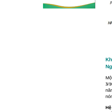
Bơm công nghiệp ngày nay được
ứng dụng trong rất nhiều lĩnh vực
trên thị trường từ sản xuất...
Kh
Ng
Một
3/1
năn
nó
Hệ