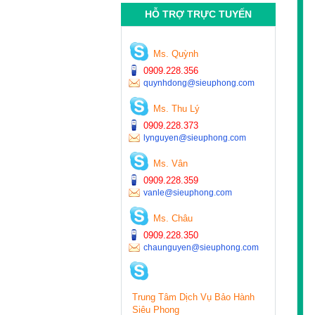
HỖ TRỢ TRỰC TUYẾN
Ms. Quỳnh
0909.228.356
quynhdong@sieuphong.com
Ms. Thu Lý
0909.228.373
lynguyen@sieuphong.com
Ms. Vân
0909.228.359
vanle@sieuphong.com
Ms. Châu
0909.228.350
chaunguyen@sieuphong.com
Trung Tâm Dịch Vụ Bảo Hành
Siêu Phong