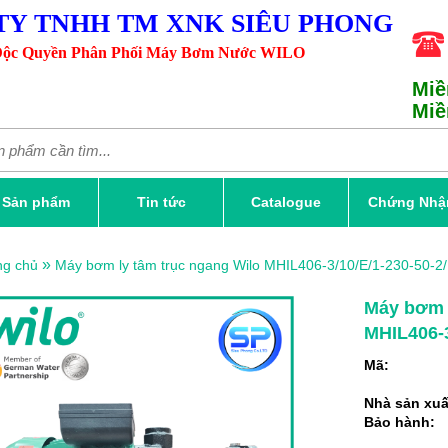
TY TNHH TM XNK SIÊU PHONG
ộc Quyền Phân Phối Máy Bơm Nước WILO
Miề
Miề
Sản phẩm
Tin tức
Catalogue
Chứng Nhậ
»
ng chủ
Máy bơm ly tâm trục ngang Wilo MHIL406-3/10/E/1-230-50-2
Máy bơm l
MHIL406-3
Mã:
Nhà sản xuấ
Bảo hành: