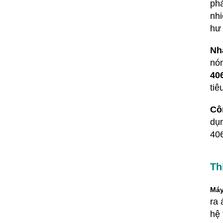
phả
nhi
hư 
Nh
nón
40
tiê
Cô
dụ
406
Th
Máy
ra 
hệ 