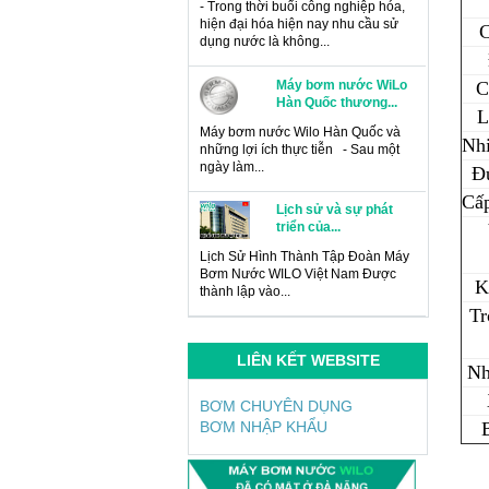
- Trong thời buổi công nghiệp hóa,
hiện đại hóa hiện nay nhu cầu sử
C
dụng nước là không...
Máy bơm nước WiLo
C
Hàn Quốc thương...
L
Máy bơm nước Wilo Hàn Quốc và
Nhi
những lợi ích thực tiễn - Sau một
ngày làm...
Đ
Cấp
Lịch sử và sự phát
triển của...
Lịch Sử Hình Thành Tập Đoàn Máy
Bơm Nước WILO Việt Nam Được
K
thành lập vào...
Tr
Máy bơm tăng áp Wilo
LIÊN KẾT WEBSITE
Nh
Tại sao phải sử dụng máy bơm tăng
áp Wilo? - Nếu ngôi nhà bạn được
BƠM CHUYÊN DỤNG
xây dựng theo kiểu...
BƠM NHẬP KHẨU
Ứng dụng máy bơm
tuần hoàn nước...