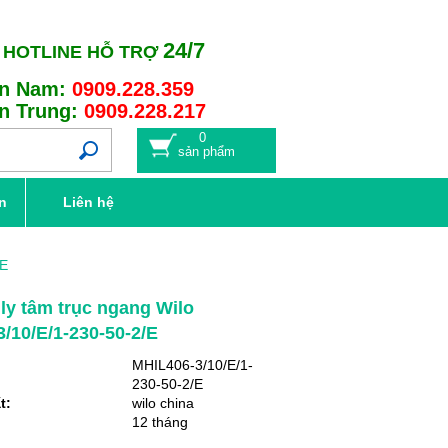
24/7
HOTLINE HỖ TRỢ
n Nam:
0909.228.359
n Trung:
0909.228.217
0
sản phẩm
n
Liên hệ
/E
y tâm trục ngang Wilo
/10/E/1-230-50-2/E
MHIL406-3/10/E/1-
230-50-2/E
t:
wilo china
12 tháng