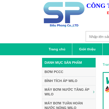
CÔNG 
Đ
Trang chủ
Giới thiệu
DANH MỤC SẢN PHẨM
Tra
BƠM PCCC
BÌNH TÍCH ÁP WILO
MÁY BƠM NƯỚC TĂNG ÁP
WILO
MÁY BƠM TUẦN HOÀN
NƯỚC NÓNG WILO