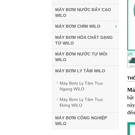
MÁY BƠM NƯỚC ĐẨY CAO
WILO
MÁY BƠM CHÌM WILO
MÁY BƠM HÓA CHẤT DẠNG
TỪ WILO
MÁY BƠM NƯỚC TỰ MỒI
WILO
MÁY BƠM LY TÂM WILO
THÔ
Máy Bơm Ly Tâm Trục
Ngang WILO
Máy
bật
Máy Bơm Ly Tâm Trục
này
Đứng WILO
đến
MÁY BƠM CÔNG NGHIỆP
WILO