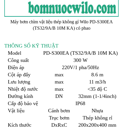
Máy bơm chìm vật liệu thép không gỉ Wilo PD-S300EA
(TS32/9A/B 10M KA) có phao
THÔNG SỐ KỸ THUẬT
Model
PD-S300EA (TS32/9A/B 10M KA)
Công suất
300 W
Điện áp
220V/1 pha/50Hz
Cột áp đẩy
max
8.6 m
Lưu lượng
max
11 m3/h
Nhiệt độ nước
max
<35 độ C
Đường kính
DN
32mm (1-1/4inch)
Cấp độ bảo vệ
IP68
Vật liệu
Cánh bơm
Nhựa
Trục bơm
Thép không rỉ
Kích thước
DxRxC
200x200x400 mm