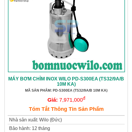
MÁY BƠM CHÌM INOX WILO PD-S300EA (TS32/9A/B
10M KA)
MÃ SẢN PHẨM: PD-S300EA (TS32/9A/B 10M KA)
đ
Giá:
7,971,000
Tóm Tắt Thông Tin Sản Phẩm
Nhà sản xuất
:
Wilo (Đức)
Bảo hành
:
12 tháng