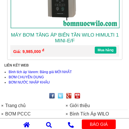
MÁY BƠM TĂNG ÁP BIẾN TẦN WILO HIMULTI 1
MINI-E/F
đ
Mua hàng
Giá: 9,985,000
LIÊN KẾT WEB
Bình tích áp Varem: Bảng giá MỚI NHẤT
BƠM CHUYÊN DỤNG
BƠM NƯỚC NHẬP KHẨU
Trang chủ
Giới thiệu
BƠM PCCC
Bình Tích Áp WILO
Máy Bơm Nước Tăng Áp
Máy Bơm Tuần Hoàn Nước
BÁO GIÁ
WILO
Nóng WILO