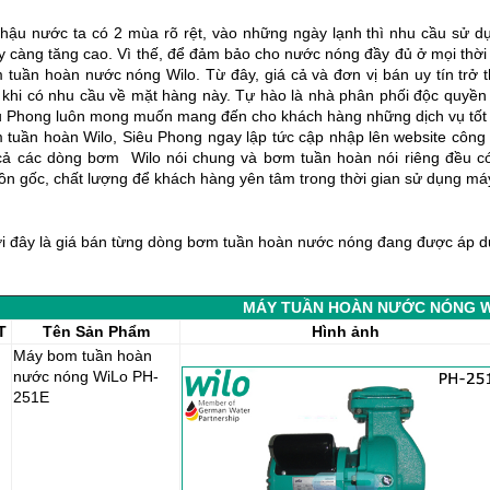
 hậu nước ta có 2 mùa rõ rệt, vào những ngày lạnh thì nhu cầu sử d
y càng tăng cao. Vì thế, để đảm bảo cho nước nóng đầy đủ ở mọi thời 
 tuần hoàn nước nóng Wilo. Từ đây, giá cả và đơn vị bán uy tín trở
 khi có nhu cầu về mặt hàng này. Tự hào là nhà phân phối độc quyề
u Phong luôn mong muốn mang đến cho khách hàng những dịch vụ tốt nh
 tuần hoàn Wilo, Siêu Phong ngay lập tức cập nhập lên website công
 cả các dòng bơm Wilo nói chung và bơm tuần hoàn nói riêng đều 
ồn gốc, chất lượng để khách hàng yên tâm trong thời gian sử dụng má
i đây là giá bán từng dòng bơm tuần hoàn nước nóng đang được áp dụ
MÁY TUẦN HOÀN NƯỚC NÓNG 
T
Tên Sản Phẩm
Hình ảnh
Máy bom tuần hoàn
nước nóng WiLo PH-
251E