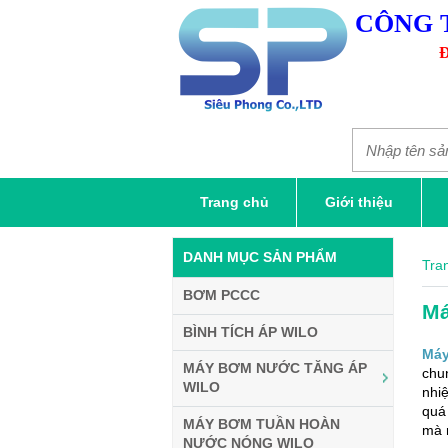
CÔNG 
Đ
Trang chủ
Giới thiệu
DANH MỤC SẢN PHẨM
Tra
BƠM PCCC
Má
BÌNH TÍCH ÁP WILO
Máy
MÁY BƠM NƯỚC TĂNG ÁP
chu
WILO
nhi
quá 
MÁY BƠM TUẦN HOÀN
mà 
NƯỚC NÓNG WILO