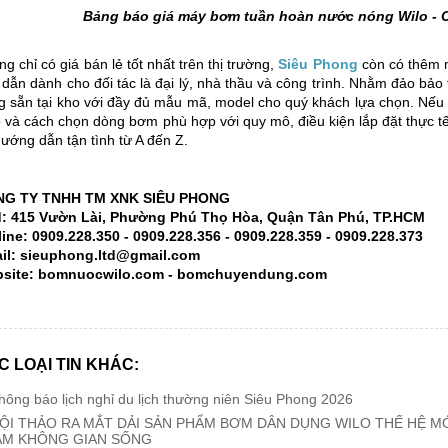
Bảng báo giá máy bơm tuần hoàn nước nóng Wilo - 
g chỉ có giá bán lẻ tốt nhất trên thị trường,
Siêu Phong
còn có thêm n
 dẫn dành cho đối tác là đại lý, nhà thầu và công trình. Nhằm đảo bảo
g sẵn tại kho với đầy đủ mẫu mã, model cho quý khách lựa chọn. Nế
o và cách chọn dòng bơm phù hợp với quy mô, điều kiện lắp đặt thực t
ướng dẫn tận tình từ A đến Z.
G TY TNHH TM XNK SIÊU PHONG
: 415 Vườn Lài, Phường Phú Thọ Hòa, Quận Tân Phú, TP.HCM
lin
e
: 0909.228.350 - 0909.228.356 - 0909.228.359 - 0909.228.373
il: sieuphong.ltd@gmail.com
site: bomnuocwilo.com - bomchuyendung.com
C LOẠI TIN KHÁC:
hông báo lịch nghỉ du lịch thường niên Siêu Phong 2026
ỘI THẢO RA MẮT DẢI SẢN PHẨM BƠM DÂN DỤNG WILO THẾ HỆ 
ẦM KHÔNG GIAN SỐNG