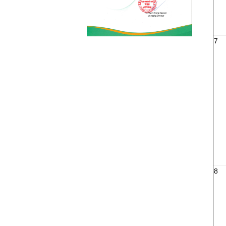
Cách lựa chọn mua
máy bơm hóa chất...
Bơm công nghiệp ngày nay được
7
ứng dụng trong rất nhiều lĩnh vực
trên thị trường từ sản xuất...
8