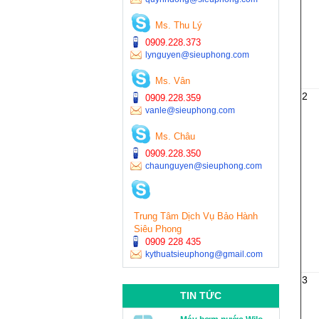
Ms. Thu Lý
0909.228.373
lynguyen@sieuphong.com
Ms. Vân
2
0909.228.359
vanle@sieuphong.com
Ms. Châu
0909.228.350
chaunguyen@sieuphong.com
Trung Tâm Dịch Vụ Bảo Hành
Siêu Phong
0909 228 435
kythuatsieuphong@gmail.com
3
TIN TỨC