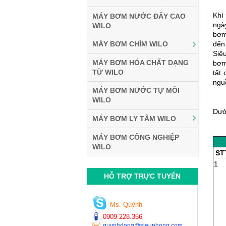
Khí
MÁY BƠM NƯỚC ĐẨY CAO
ngà
WILO
bơm
đến
MÁY BƠM CHÌM WILO
Siê
MÁY BƠM HÓA CHẤT DẠNG
bơm
TỪ WILO
tất
ngu
MÁY BƠM NƯỚC TỰ MỒI
WILO
Dướ
MÁY BƠM LY TÂM WILO
MÁY BƠM CÔNG NGHIỆP
WILO
ST
1
HỖ TRỢ TRỰC TUYẾN
Ms. Quỳnh
0909.228.356
quynhdong@sieuphong.com