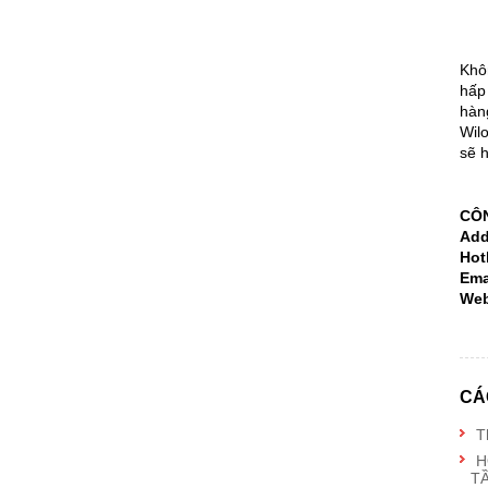
Khôn
hấp
hàn
Wil
sẽ h
CÔN
Add
Hot
Ema
Web
CÁ
T
H
T