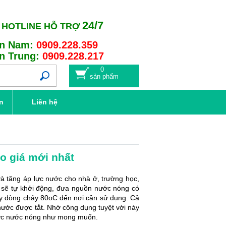
24/7
HOTLINE HỖ TRỢ
n Nam:
0909.228.359
n Trung:
0909.228.217
0
sản phẩm
n
Liên hệ
o giá mới nhất
 tăng áp lực nước cho nhà ở, trường học,
m sẽ tự khởi động, đưa nguồn nước nóng có
đẩy dòng chảy 80oC đến nơi cần sử dụng. Cả
 nước được tắt. Nhờ công dụng tuyệt vời này
được nước nóng như mong muốn.