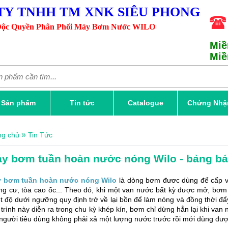
TY TNHH TM XNK SIÊU PHONG
ộc Quyền Phân Phối Máy Bơm Nước WILO
Miề
Miề
Sản phẩm
Tin tức
Catalogue
Chứng Nhậ
»
ng chủ
Tin Tức
y bơm tuần hoàn nước nóng Wilo - bảng bá
 bơm tuần hoàn nước nóng Wilo
là dòng bơm đươc dùng để cấp và
ng cư, tòa cao ốc... Theo đó, khi một van nước bất kỳ được mở, bơ
ệt độ dưới ngưỡng quy định trở về lại bồn để làm nóng và đồng thời 
trình này diễn ra trong chu kỳ khép kín, bơm chỉ dừng hẳn lại khi van
người tiêu dùng không phải xả một lượng nước trước rồi mới dùng 