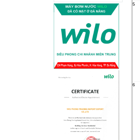
Ứng dụng máy bơm
5
tuần hoàn nước...
Tại sao phải sử dụng máy bơm tuần
hoàn nước nóng Wilo? Ở Việt Nam
được chia thành 2...
Máy bơm nước đẩy
cao Wilo trong...
Tại sao phải sử dụng máy bơm đẩy
cao Wilo? Bạn đang cảm thấy khó
chịu khi nguồn nước của...
Công nghệ máy bơm
tăng áp biến...
6
“Biến Tần” là gì? Gần đây, rất nhiều
sản phẩm từ điều hòa, tủ lạnh,
quạt...
Những thông tin cần
biết về máy...
Việt Nam lại là nước thường xuyên
bị ngập lụt vào các mùa mưa lũ, vậy
điều gì sẽ...