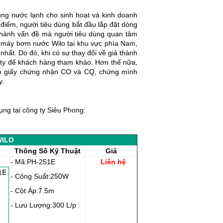
ụng nước lạnh cho sinh hoạt và kinh doanh
điểm, người tiêu dùng bắt đầu lắp đặt dòng
 thành vấn đề mà người tiêu dùng quan tâm
n máy bơm nước Wilo tại khu vực phía Nam,
ất. Do đó, khi có sự thay đổi về giá thành
 ty để khách hàng tham khảo. Hơn thế nữa,
có giấy chứng nhận CO và CQ, chứng mình
y.
ng tại công ty Siêu Phong:
WILO
Thông Số Kỹ Thuật
Giá
- Mã:PH-251E
Liên hệ
- Công Suất:250W
- Cột Áp:7.5m
- Lưu Lượng:300 L/p