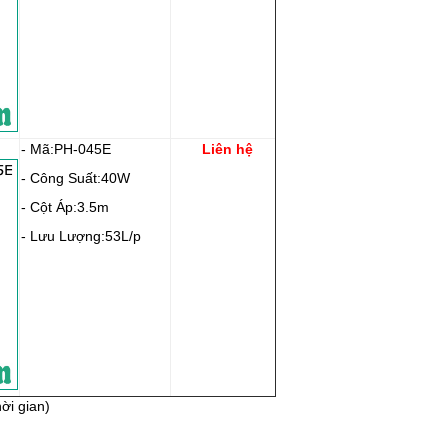
- Mã:PH-045E
Liên hệ
- Công Suất:40W
- Cột Áp:3.5m
- Lưu Lượng:53L/p
ời gian)