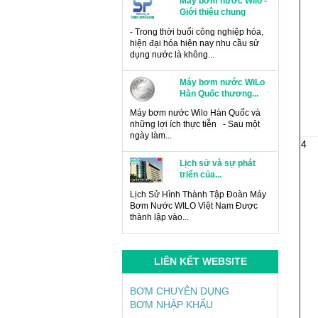
Máy bơm nước Wilo -
Giới thiệu chung
- Trong thời buổi công nghiệp hóa,
hiện đại hóa hiện nay nhu cầu sử
dụng nước là không...
Máy bơm nước WiLo
Hàn Quốc thương...
Máy bơm nước Wilo Hàn Quốc và
những lợi ích thực tiễn - Sau một
ngày làm...
4
Lịch sử và sự phát
triển của...
Lịch Sử Hình Thành Tập Đoàn Máy
Bơm Nước WILO Việt Nam Được
thành lập vào...
Máy bơm tăng áp Wilo
LIÊN KẾT WEBSITE
Tại sao phải sử dụng máy bơm tăng
áp Wilo? - Nếu ngôi nhà bạn được
BƠM CHUYÊN DỤNG
xây dựng theo kiểu...
BƠM NHẬP KHẨU