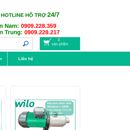
24/7
HOTLINE HỖ TRỢ
n Nam:
0909.228.359
n Trung:
0909.228.217
0
sản phẩm
n
Liên hệ