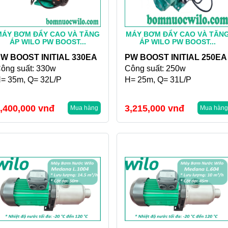
MÁY BƠM ĐẨY CAO VÀ TĂNG
MÁY BƠM ĐẨY CAO VÀ TĂN
ÁP WILO PW BOOST...
ÁP WILO PW BOOST...
W BOOST INITIAL 330EA
PW BOOST INITIAL 250EA
ông suất: 330w
Công suất: 250w
= 35m, Q= 32L/P
H= 25m, Q= 31L/P
,400,000
vnđ
3,215,000
vnđ
Mua hàng
Mua hàng