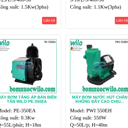
ông suất: 1.5Kw(3pha)
Công suất: 1.1Kw(3pha)
=4m3/h; H=135m
Q=4m3/h; H=95m
Liên hệ
Liên hệ
ÁY BƠM TĂNG ÁP BÁN BIẾN
MÁY BƠM NƯỚC HÚT CHÂN
TẦN WILO PE-350EA
KHÔNG ĐẨY CAO CHỊU...
odel: PE-350EA
Model: PWI 550EH
ông suất: 0.3Kw
Công suất: 550W
=55L/phút; H=18m
Q=50L/p; H=40m