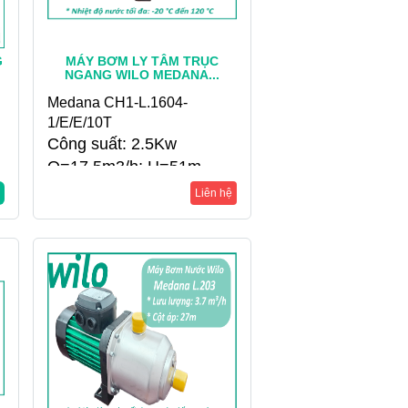
G
MÁY BƠM LY TÂM TRỤC
NGANG WILO MEDANA...
Medana CH1-L.1604-
1/E/E/10T
Công suất: 2.5Kw
Q=17.5m3/h; H=51m
Liên hệ