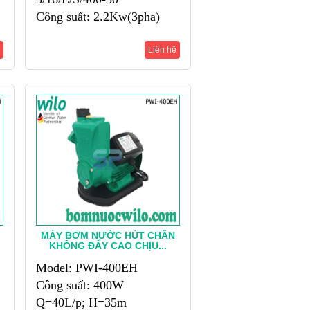
Công suất: 2.2Kw(3pha)
Q=6.5m3/h; H=110m
Liên hệ
MÁY BƠM NƯỚC HÚT CHÂN
KHÔNG ĐẨY CAO CHỊU...
Model: PWI-400EH
Công suất: 400W
Q=40L/p; H=35m