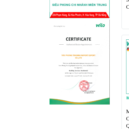
Tại sao phải sử dụng máy bơm đẩy
C
cao Wilo? Bạn đang cảm thấy khó
chịu khi nguồn nước của...
Q
Công nghệ máy bơm
tăng áp biến...
“Biến Tần” là gì? Gần đây, rất nhiều
sản phẩm từ điều hòa, tủ lạnh,
quạt...
Những thông tin cần
biết về máy...
Việt Nam lại là nước thường xuyên
bị ngập lụt vào các mùa mưa lũ, vậy
điều gì sẽ...
Cách lựa chọn mua
máy bơm hóa chất...
M
Bơm công nghiệp ngày nay được
ứng dụng trong rất nhiều lĩnh vực
M
trên thị trường từ sản xuất...
C
Q