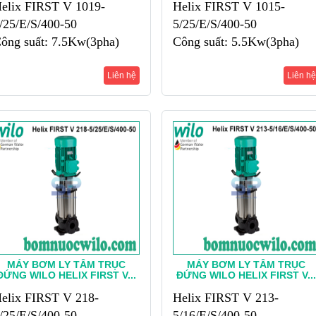
elix FIRST V 1019-
Helix FIRST V 1015-
/25/E/S/400-50
5/25/E/S/400-50
ông suất: 7.5Kw(3pha)
Công suất: 5.5Kw(3pha)
=16m3/h; H=190m
Q=16m3/h; H=150m
Liên hệ
Liên hệ
MÁY BƠM LY TÂM TRỤC
MÁY BƠM LY TÂM TRỤC
ĐỨNG WILO HELIX FIRST V...
ĐỨNG WILO HELIX FIRST V...
elix FIRST V 218-
Helix FIRST V 213-
/25/E/S/400-50
5/16/E/S/400-50