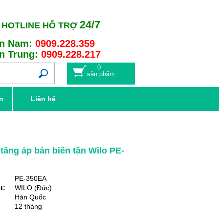
24/7
HOTLINE HỖ TRỢ
n Nam:
0909.228.359
n Trung:
0909.228.217
0
sản phẩm
n
Liên hệ
ăng áp bán biến tần Wilo PE-
PE-350EA
t:
WILO (Đức)
Hàn Quốc
12 tháng