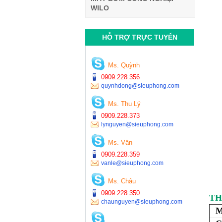
WILO
HỖ TRỢ TRỰC TUYẾN
Ms. Quỳnh
0909.228.356
quynhdong@sieuphong.com
Ms. Thu Lý
0909.228.373
lynguyen@sieuphong.com
Ms. Vân
0909.228.359
vanle@sieuphong.com
Ms. Châu
0909.228.350
TH
chaunguyen@sieuphong.com
M