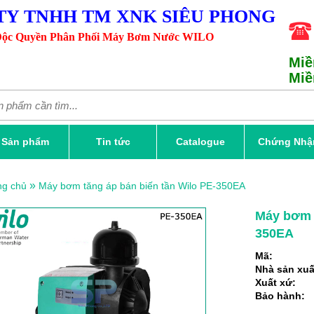
TY TNHH TM XNK SIÊU PHONG
ộc Quyền Phân Phối Máy Bơm Nước WILO
Miề
Miề
Sản phẩm
Tin tức
Catalogue
Chứng Nhậ
»
ng chủ
Máy bơm tăng áp bán biến tần Wilo PE-350EA
Máy bơm t
350EA
Mã:
Nhà sản xuấ
Xuất xứ:
Bảo hành: