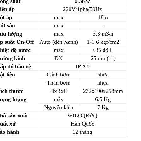
ông suất
0.3Kw
iện áp
220V/1pha/50Hz
ột áp
max
18m
út sâu
max
-
ưu lượng
max
3.3 m3/h
p suất On-Off
Auto (đèn Xanh)
1-1.6 kgf/cm2
hiệt độ nước
max
<35 độ C
ường kính
DN
25mm (1")
ấp độ bảo vệ
IP X4
ật liệu
Cánh bơm
nhựa
Thân bơm
nhựa
ích thước
DxRxC
232x190x258mm
rọng lượng
máy
6.5 Kg
Nguyên kiện
7 Kg
hà sản xuất
WILO (Đức)
uất xứ
Hàn Quốc
ảo hành
12 tháng