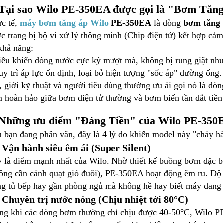
 Tại sao Wilo PE-350EA được gọi là "Bơm Tăn
c tế,
máy bơm tăng áp
Wilo
PE-350EA
là dòng
bơm tăng 
c trang bị bộ vi xử lý thông minh (Chip điện tử) kết hợp cảm
khả năng:
iều khiển dòng nước cực kỳ mượt mà, không bị rung giật nh
uy trì áp lực ổn định, loại bỏ hiện tượng "sốc áp" đường ống
, giới kỹ thuật và người tiêu dùng thường ưu ái gọi nó là d
 hoàn hảo giữa bơm điện tử thường và bơm biến tần đắt tiền
 Những ưu điểm "Đáng Tiền" của Wilo PE-350
 bạn đang phân vân, đây là 4 lý do khiến model này "cháy hà
 Vận hành siêu êm ái (Super Silent)
 là điểm mạnh nhất của Wilo. Nhờ thiết kế buồng bơm đặc b
ông cần cánh quạt gió đuôi), PE-350EA hoạt động êm ru. Độ 
ng tủ bếp hay gần phòng ngủ mà không hề hay biết máy đang
2 Chuyên trị nước nóng (Chịu nhiệt tới 80°C)
ng khi các dòng bơm thường chỉ chịu được 40-50°C, Wilo P