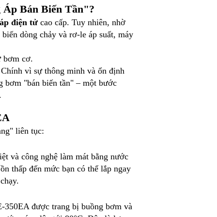
g Áp Bán Biến Tần"?
áp điện tử
cao cấp. Tuy nhiên, nhờ
 biến dòng chảy và rơ-le áp suất, máy
ư bơm cơ.
. Chính vì sự thông minh và ổn định
òng bơm "bán biến tần" – một bước
.
EA
ng" liên tục:
iệt và công nghệ làm mát bằng nước
ồn thấp đến mức bạn có thể lắp ngay
 chạy.
E-350EA được trang bị buồng bơm và