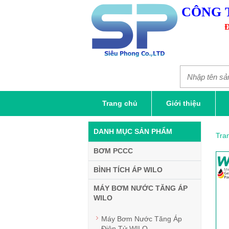
CÔNG 
Đ
Trang chủ
Giới thiệu
DANH MỤC SẢN PHẨM
Tra
BƠM PCCC
BÌNH TÍCH ÁP WILO
MÁY BƠM NƯỚC TĂNG ÁP
WILO
Máy Bơm Nước Tăng Áp
Điện Tử WILO