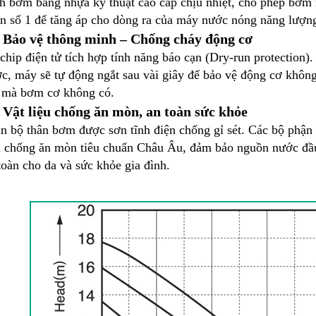
h bơm bằng nhựa kỹ thuật cao cấp chịu nhiệt, cho phép bơm 
n số 1 để tăng áp cho dòng ra của máy nước nóng năng lượng
3 Bảo vệ thông minh – Chống cháy động cơ
chip điện tử tích hợp tính năng báo cạn (Dry-run protection)
c, máy sẽ tự động ngắt sau vài giây để bảo vệ động cơ không
 mà bơm cơ không có.
4 Vật liệu chống ăn mòn, an toàn sức khỏe
n bộ thân bơm được sơn tĩnh điện chống gỉ sét. Các bộ phận 
u chống ăn mòn tiêu chuẩn Châu Âu, đảm bảo nguồn nước đầu 
toàn cho da và sức khỏe gia đình.