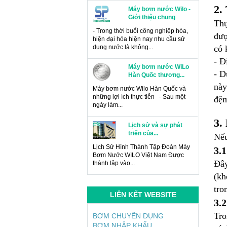
2.
Máy bơm nước Wilo -
Giới thiệu chung
Thự
- Trong thời buổi công nghiệp hóa,
đượ
hiện đại hóa hiện nay nhu cầu sử
dụng nước là không...
có 
- Đ
Máy bơm nước WiLo
- D
Hàn Quốc thương...
này
Máy bơm nước Wilo Hàn Quốc và
những lợi ích thực tiễn - Sau một
đệm
ngày làm...
3.
Lịch sử và sự phát
triển của...
Nếu
Lịch Sử Hình Thành Tập Đoàn Máy
3.1
Bơm Nước WILO Việt Nam Được
Đây
thành lập vào...
(kh
Máy bơm tăng áp Wilo
tro
LIÊN KẾT WEBSITE
3.
Tại sao phải sử dụng máy bơm tăng
áp Wilo? - Nếu ngôi nhà bạn được
Tro
BƠM CHUYÊN DỤNG
xây dựng theo kiểu...
BƠM NHẬP KHẨU