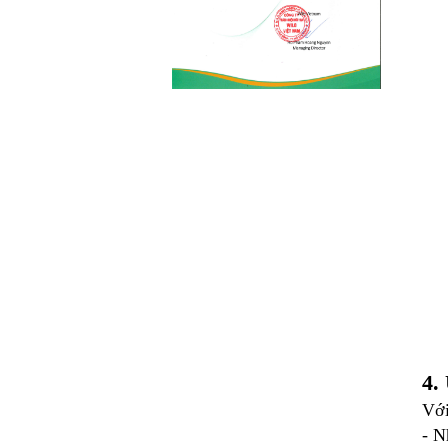
Cách lựa chọn mua
máy bơm hóa chất...
Bơm công nghiệp ngày nay được
ứng dụng trong rất nhiều lĩnh vực
trên thị trường từ sản xuất...
4.
Với
- N