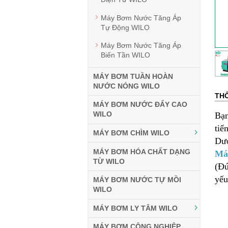
Máy Bơm Nước Tăng Áp
Tự Động WILO
Máy Bơm Nước Tăng Áp
Biến Tần WILO
MÁY BƠM TUẦN HOÀN
NƯỚC NÓNG WILO
THÔ
MÁY BƠM NƯỚC ĐẨY CAO
WILO
Bạn
tiế
MÁY BƠM CHÌM WILO
Dư
MÁY BƠM HÓA CHẤT DẠNG
Máy
TỪ WILO
(Đứ
yếu
MÁY BƠM NƯỚC TỰ MỒI
WILO
MÁY BƠM LY TÂM WILO
MÁY BƠM CÔNG NGHIỆP