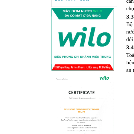
cán
chọ
Ứng dụng máy bơm
tuần hoàn nước...
3.
Tại sao phải sử dụng máy bơm tuần
Bộ 
hoàn nước nóng Wilo? Ở Việt Nam
nướ
được chia thành 2...
đối
Máy bơm nước đẩy
3.
cao Wilo trong...
Toà
Tại sao phải sử dụng máy bơm đẩy
cao Wilo? Bạn đang cảm thấy khó
liệ
chịu khi nguồn nước của...
an 
Công nghệ máy bơm
tăng áp biến...
“Biến Tần” là gì? Gần đây, rất nhiều
sản phẩm từ điều hòa, tủ lạnh,
quạt...
Những thông tin cần
biết về máy...
Việt Nam lại là nước thường xuyên
bị ngập lụt vào các mùa mưa lũ, vậy
điều gì sẽ...