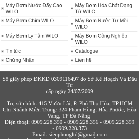
Máy Bơm Nước Đẩy Cao
Máy Bơm Hóa Chất Dạng
WILO
Từ WILO
Máy Bơm Chìm WILO
Máy Bơm Nước Tự Mồi
WILO
Máy Bơm Ly Tâm WILO
Máy Bơm Công Nghiệp
WILO
Tin tức
Catalogue
Chứng Nhận
Liên hệ
Số giấy phép ĐKKD 0309116497 do Sở Kế Hoạch Và Đầu
Tư
cấp ngày 24/07/2009
Trụ sở chính:
415 Vườn Lài, P. Phú Thọ Hòa, TP.HCM
Chi N
hánh Miền Trung:
324 Phạm Hùng, Hòa Phước, Hòa
Vang, TP Đà Nẵng
Điện thoại:
0909.228.350 - 0909.228.
356 -
0909.228.359
- 0909.228.373
Email
:
sieuphongltd@gmail.com