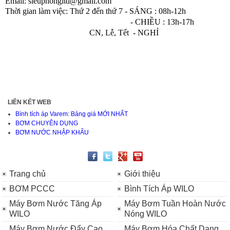
Email
:
sieuphongltd@gmail.com
Thời gian làm việc:
Thứ 2 đến thứ 7 - SÁNG :
08h-12h
- CHIỀU : 13h-17h
CN, Lễ, Tết - NGHỈ
LIÊN KẾT WEB
Bình tích áp Varem: Bảng giá MỚI NHẤT
BƠM CHUYÊN DỤNG
BƠM NƯỚC NHẬP KHẨU
Trang chủ
Giới thiệu
BƠM PCCC
Bình Tích Áp WILO
Máy Bơm Nước Tăng Áp
Máy Bơm Tuần Hoàn Nước
WILO
Nóng WILO
Máy Bơm Nước Đẩy Cao
Máy Bơm Hóa Chất Dạng