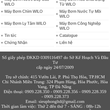
WILO
Từ WILO
Máy Bơm Chìm WILO
Máy Bơm Nước Tự Mồi
WILO
Máy Bơm Ly Tâm WILO
Máy Bơm Công Nghiệp
WILO
Tin tức
Catalogue
Chứng Nhận
Liên hệ
Số giấy phép ĐKKD 0309116497 do Sở Kế Hoạch Và Đầu
Tư
cấp ngày 24/07/2009
Trụ sở chính:
415 Vườn Lài, P. Phú Thọ Hòa, TP.HCM
Chi N
hánh Miền Trung:
324 Phạm Hùng, Hòa Phước, Hòa
Vang, TP Đà Nẵng
Điện thoại:
0909.228.350 - 0909.228.
356 -
0909.228.359
- 0909.228.373
Email
:
sieuphongltd@gmail.com
Thời gian làm việc:
Thứ 2 đến thứ 7 - SÁNG :
08h-12h