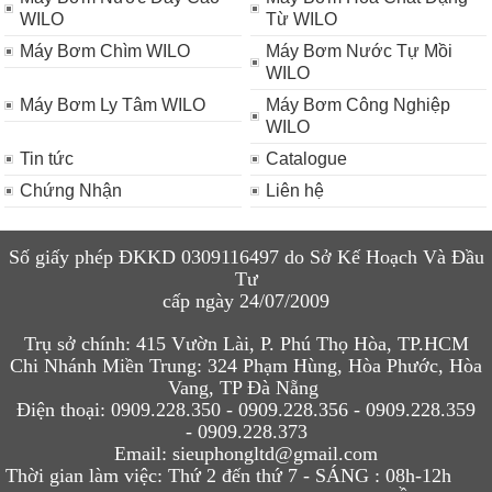
WILO
Từ WILO
Máy Bơm Chìm WILO
Máy Bơm Nước Tự Mồi
WILO
Máy Bơm Ly Tâm WILO
Máy Bơm Công Nghiệp
WILO
Tin tức
Catalogue
Chứng Nhận
Liên hệ
Số giấy phép ĐKKD 0309116497 do Sở Kế Hoạch Và Đầu
Tư
cấp ngày 24/07/2009
Trụ sở chính:
415 Vườn Lài, P. Phú Thọ Hòa, TP.HCM
Chi N
hánh Miền Trung:
324 Phạm Hùng, Hòa Phước, Hòa
Vang, TP Đà Nẵng
Điện thoại:
0909.228.350 - 0909.228.
356 -
0909.228.359
- 0909.228.373
Email
:
sieuphongltd@gmail.com
Thời gian làm việc:
Thứ 2 đến thứ 7 - SÁNG :
08h-12h