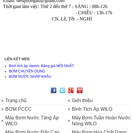
Email
:
sieuphongltd@gmail.com
Thời gian làm việc:
Thứ 2 đến thứ 7 - SÁNG :
08h-12h
- CHIỀU : 13h-17h
CN, Lễ, Tết - NGHỈ
LIÊN KẾT WEB
Bình tích áp Varem: Bảng giá MỚI NHẤT
BƠM CHUYÊN DỤNG
BƠM NƯỚC NHẬP KHẨU
Trang chủ
Giới thiệu
BƠM PCCC
Bình Tích Áp WILO
Máy Bơm Nước Tăng Áp
Máy Bơm Tuần Hoàn Nước
WILO
Nóng WILO
Máy Bơm Nước Đẩy Cao
Máy Bơm Hóa Chất Dạng