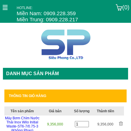
(0)
HOTLINE:
Miền Nam: 0909.228.359
Miền Trung: 0909.228.217
DANH MỤC SẢN PHẨM
THÔNG TIN GIỎ HÀNG
Tên sản phẩm
Giá bán
Số lượng
Thành tiền
Máy Bơm Chìm Nước
Thải Inox Wilo Initial
9,356,000
9,356,000
Waste-ST6-7/0.75-3
(Không Phao)