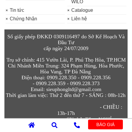
WILO
Tin tức
Catalogue
Chứng Nhận
Liên hệ
Số giấy phép ĐKKD 0309116497 do Sở Kế Hoạch Và
Đầu Tư
cấp ngày 24/07/2009
Trụ sở chính:
415 Vườn Lài, P. Phú Thọ Hòa, TP.HCM
Chi N
hánh Miền Trung:
324 Phạm Hùng, Hòa Phước,
Hòa Vang, TP Đà Nẵng
Điện thoại:
0909.228.350 - 0909.228.
356
-
0909.228.359 - 0909.228.373
Email
:
sieuphongltd@gmail.com
Thời gian làm việc:
Thứ 2 đến thứ 7 - SÁNG :
08h-12h
- CHIỀU :
13h-17h
CN, Lễ, Tết - NGHỈ
BÁO GIÁ
. Thiết kế bởi:
Thiết kế web chuẩn seo