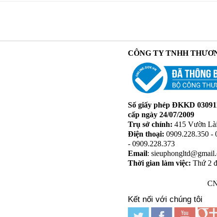
CÔNG TY TNHH THƯƠN
Số giấy phép ĐKKD 03091
cấp ngày 24/07/2009
Trụ sở chính:
415 Vườn Là
Điện thoại:
0909.228.350 -
-
0909.228.
373
Email
:
sieuphongltd@gmail
Thời gian làm việc:
Thứ 2 đ
- CHIỀU 
CN, Lễ, Tết
Kết nối với chúng tôi