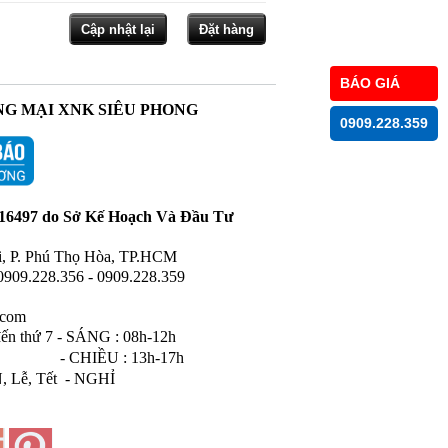
BÁO GIÁ
G MẠI XNK SIÊU PHONG
0909.228.359
16497 do Sở Kế Hoạch Và Đầu Tư
i, P. Phú Thọ Hòa, TP.HCM
0909.228.
356 -
0909.228.
359
.com
ến thứ 7 - SÁNG :
08h-12h
: 13h-17h
 - NGHỈ