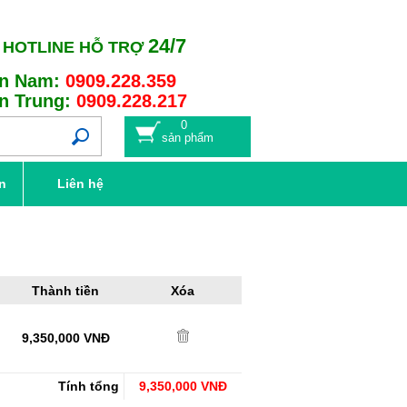
24/7
HOTLINE HỖ TRỢ
n Nam:
0909.228.359
n Trung:
0909.228.217
0
sản phẩm
n
Liên hệ
Thành tiền
Xóa
9,350,000
VNĐ
Tính tổng
9,350,000
VNĐ