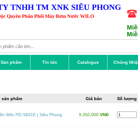
TY TNHH TM XNK SIÊU PHONG
ộc Quyền Phân Phối Máy Bơm Nước WILO
Miề
Miề
Sản phẩm
Tin tức
Catalogue
Chứng Nhậ
 sản phẩm
Giá bán
Số lượng
n Wilo PD-S601E | Siêu Phong
9,350,000
VNĐ