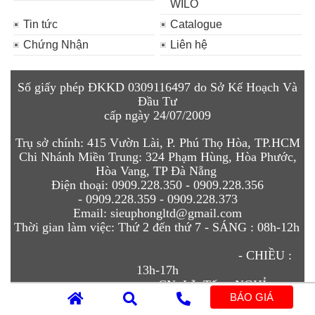
WILO
Tin tức
Catalogue
Chứng Nhận
Liên hệ
Số giấy phép ĐKKD 0309116497 do Sở Kế Hoạch Và
Đầu Tư
cấp ngày 24/07/2009
Trụ sở chính:
415 Vườn Lài, P. Phú Thọ Hòa, TP.HCM
Chi N
hánh Miền Trung:
324 Phạm Hùng, Hòa Phước,
Hòa Vang, TP Đà Nẵng
Điện thoại:
0909.228.350 - 0909.228.
356
-
0909.228.359 - 0909.228.373
Email
:
sieuphongltd@gmail.com
Thời gian làm việc:
Thứ 2 đến thứ 7 - SÁNG :
08h-12h
- CHIỀU :
13h-17h
CN, Lễ, Tết - NGHỈ
BÁO GIÁ
. Thiết kế bởi:
Thiết kế web chuẩn seo