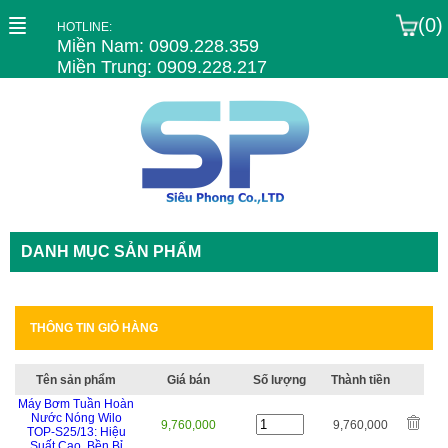
(0)
HOTLINE:
Miền Nam: 0909.228.359
Miền Trung: 0909.228.217
DANH MỤC SẢN PHẨM
THÔNG TIN GIỎ HÀNG
Tên sản phẩm
Giá bán
Số lượng
Thành tiền
Máy Bơm Tuần Hoàn
Nước Nóng Wilo
9,760,000
9,760,000
TOP-S25/13: Hiệu
Suất Cao, Bền Bỉ