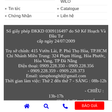
WILO
Tin tức
Catalogue
Chứng Nhận
Liên hệ
Số giấy phép ĐKKD 0309116497 do Sở Kế Hoạch Và
Đầu Tư
cấp ngày 24/07/2009
Trụ sở chính:
415 Vườn Lài, P. Phú Thọ Hòa, TP.HCM
Chi N
hánh Miền Trung:
324 Phạm Hùng, Hòa Phước,
Hòa Vang, TP Đà Nẵng
Điện thoại:
0909.228.350 - 0909.228.
356
-
0909.228.359 - 0909.228.373
Email
:
sieuphongltd@gmail.com
Thời gian làm việc:
Thứ 2 đến thứ 7 - SÁNG :
08h-12h
- CHIỀU :
13h-17h
CN, Lễ, Tết - NGHỈ
BÁO GIÁ
. Thiết kế bởi:
Thiết kế web chuẩn seo