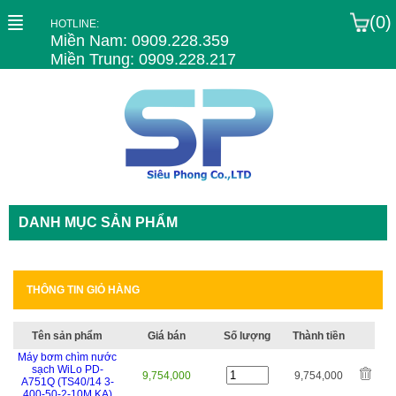
(0)
HOTLINE:
Miền Nam: 0909.228.359
Miền Trung: 0909.228.217
DANH MỤC SẢN PHẨM
THÔNG TIN GIỎ HÀNG
Tên sản phẩm
Giá bán
Số lượng
Thành tiền
Máy bơm chìm nước
sạch WiLo PD-
9,754,000
9,754,000
A751Q (TS40/14 3-
400-50-2-10M KA)