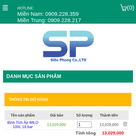
(0)
HOTLINE:
Miền Nam: 0909.228.359
Miền Trung: 0909.228.217
DANH MỤC SẢN PHẨM
THÔNG TIN GIỎ HÀNG
Tên sản phẩm
Giá bán
Số lượng
Thành tiền
Bình Tích Áp WILO
13,029,000
13,029,000
100L 16 bar
Tính tổng
13,029,000