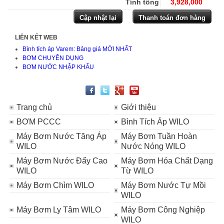
Tính tổng
3,928,000
LIÊN KẾT WEB
Bình tích áp Varem: Bảng giá MỚI NHẤT
BƠM CHUYÊN DỤNG
BƠM NƯỚC NHẬP KHẨU
Trang chủ
Giới thiệu
BƠM PCCC
Bình Tích Áp WILO
Máy Bơm Nước Tăng Áp
Máy Bơm Tuần Hoàn
WILO
Nước Nóng WILO
Máy Bơm Nước Đẩy Cao
Máy Bơm Hóa Chất Dạng
WILO
Từ WILO
Máy Bơm Chìm WILO
Máy Bơm Nước Tự Mồi
WILO
Máy Bơm Ly Tâm WILO
Máy Bơm Công Nghiệp
WILO