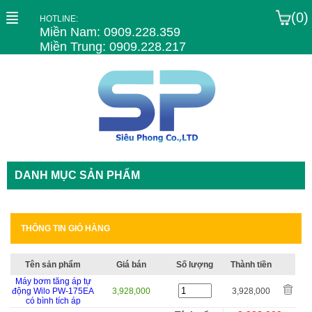
(0)
HOTLINE:
Miền Nam: 0909.228.359
Miền Trung: 0909.228.217
DANH MỤC SẢN PHẨM
THÔNG TIN GIỎ HÀNG
Tên sản phẩm
Giá bán
Số lượng
Thành tiền
Máy bơm tăng áp tự
động Wilo PW-175EA
3,928,000
3,928,000
có bình tích áp