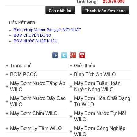
Tính tổng
25,676,000
LIÊN KẾT WEB
Bình tích áp Varem: Bảng giá MỚI NHẤT
BƠM CHUYÊN DỤNG
BƠM NƯỚC NHẬP KHẨU
Trang chủ
Giới thiệu
BƠM PCCC
Bình Tích Áp WILO
Máy Bơm Nước Tăng Áp
Máy Bơm Tuần Hoàn
WILO
Nước Nóng WILO
Máy Bơm Nước Đẩy Cao
Máy Bơm Hóa Chất Dạng
WILO
Từ WILO
Máy Bơm Chìm WILO
Máy Bơm Nước Tự Mồi
WILO
Máy Bơm Ly Tâm WILO
Máy Bơm Công Nghiệp
WILO