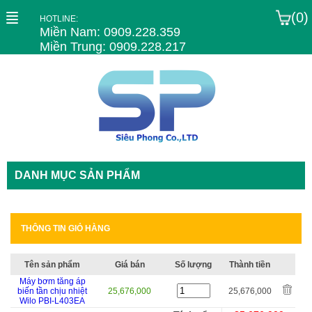
(0)
HOTLINE:
Miền Nam: 0909.228.359
Miền Trung: 0909.228.217
DANH MỤC SẢN PHẨM
THÔNG TIN GIỎ HÀNG
Tên sản phẩm
Giá bán
Số lượng
Thành tiền
Máy bơm tăng áp
biến tần chịu nhiệt
25,676,000
25,676,000
Wilo PBI-L403EA